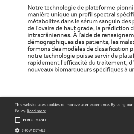
Notre technologie de plateforme pionniè
manière unique un profil spectral spécif
métabolites dans le sérum sanguin des p
de l'ovaire de haut grade, la prédiction 
intracrâniennes. À l'aide de renseigneme
démographiques des patients, les maladi
formons des modèles de classification 
notre technologie puisse servir de plat
rapidement l'efficacité du traitement, d
nouveaux biomarqueurs spécifiques à une 
This website uses cookies to improve user experience. By using our 
Policy.
Read more
PERFORMANCE
Copyright © 2026 Merck & Co., Inc., Rahway, NJ, É.-U., et ses soc
SHOW DETAILS
Ce site est destiné uniquement aux résidents des États-Unis e