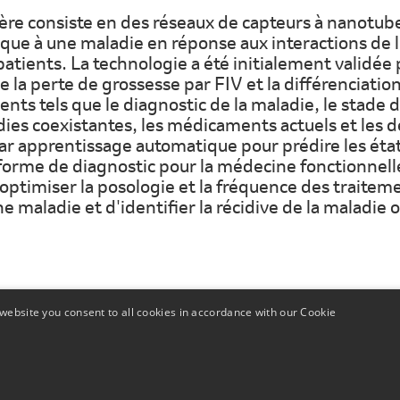
re consiste en des réseaux de capteurs à nanotube
ique à une maladie en réponse aux interactions de l
atients. La technologie a été initialement validée
de la perte de grossesse par FIV et la différenciati
nts tels que le diagnostic de la maladie, le stade 
es coexistantes, les médicaments actuels et les d
par apprentissage automatique pour prédire les ét
eforme de diagnostic pour la médecine fonctionnell
'optimiser la posologie et la fréquence des traitem
maladie et d'identifier la récidive de la maladie o
website you consent to all cookies in accordance with our Cookie
iétés affiliées. Tous droits réservés.
Politique de confidentialité
.
t du Canada.